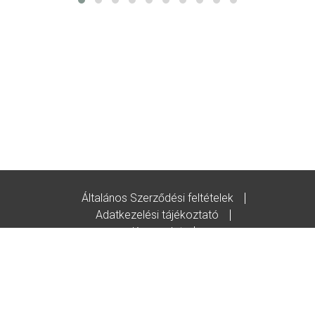
Általános Szerződési feltételek
Adatkezelési tájékoztató
Kapcsolat
Godot-ajándékutalvány feltételek