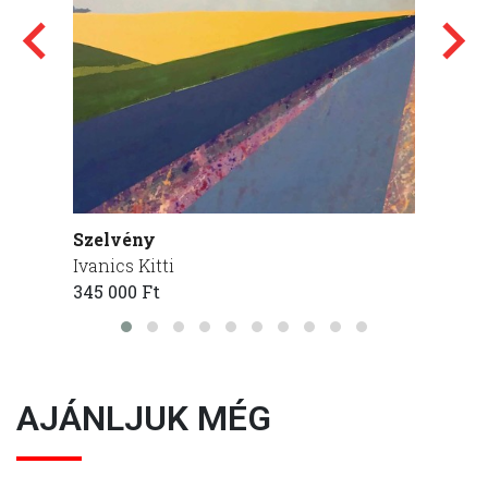
Szelvény
Parap
Ivanics Kitti
Ivanics
345 000 Ft
200 00
AJÁNLJUK MÉG