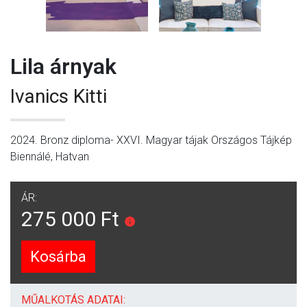
Lila árnyak
Ivanics Kitti
2024. Bronz diploma- XXVI. Magyar tájak Országos Tájkép
Biennálé, Hatvan
ÁR:
275 000 Ft
Kosárba
MŰALKOTÁS ADATAI: