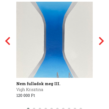
Nem fulladok meg III.
Közel
Vigh Krisztina
Domok
120 000 Ft
575 00