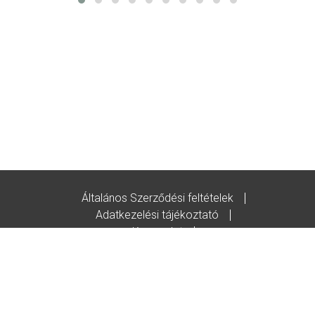
Általános Szerződési feltételek
Adatkezelési tájékoztató
Kapcsolat
Godot-ajándékutalvány feltételek