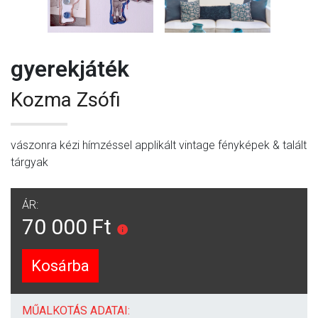
gyerekjáték
Kozma Zsófi
vászonra kézi hímzéssel applikált vintage fényképek & talált
tárgyak
ÁR:
70 000 Ft
Kosárba
MŰALKOTÁS ADATAI: