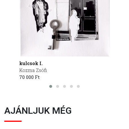
kulcsok I.
kirán
Kozma Zsófi
Kozma
70 000 Ft
60 000
AJÁNLJUK MÉG