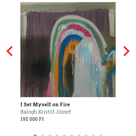
I Set Myself on Fire
Szelf
Balogh Kristóf József
Varan
195 000 Ft
185 00