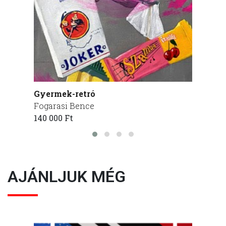
Gyermek-retró
Great
Fogarasi Bence
Fogar
140 000 Ft
295 00
AJÁNLJUK MÉG