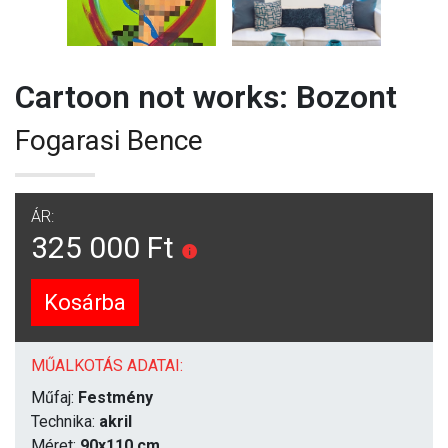
Cartoon not works: Bozont
Fogarasi Bence
ÁR:
325 000 Ft
Kosárba
MŰALKOTÁS ADATAI:
Műfaj:
Festmény
Technika:
akril
Méret:
90x110 cm