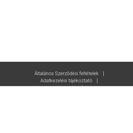
Általános Szerződési feltételek
Adatkezelési tájékoztató
Kapcsolat
Godot-ajándékutalvány feltételek
© Copyright/2020