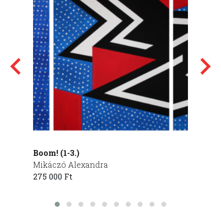
Boom! (1-3.)
Nappa
Mikáczó Alexandra
Ignác
275 000 Ft
350 00