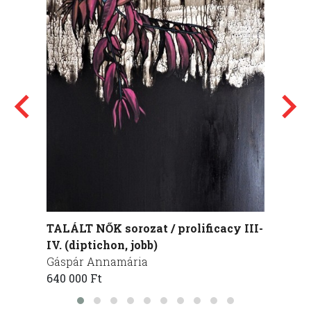
TALÁLT NŐK sorozat / prolificacy III-
Felhők
IV. (diptichon, jobb)
Dobó 
Gáspár Annamária
565 00
640 000 Ft