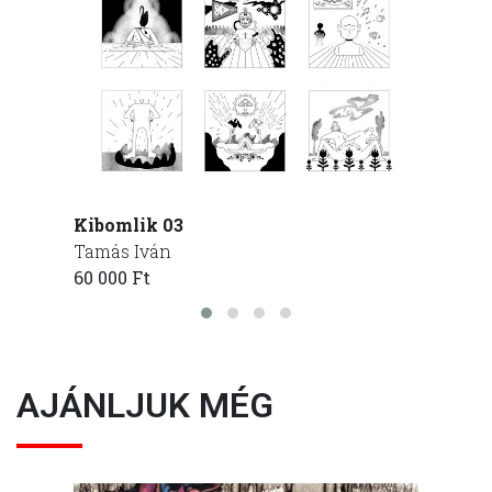
Kibomlik 03
Kibom
Tamás Iván
Tamás
60 000 Ft
60 000
AJÁNLJUK MÉG