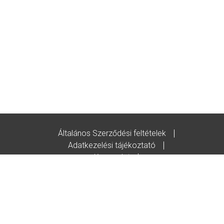
Általános Szerződési feltételek
Adatkezelési tájékoztató
Kapcsolat
Godot-ajándékutalvány feltételek