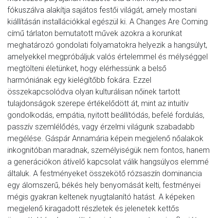
fókuszálva alakítja sajátos festői világát, amely mostani
kiállításán installációkkal egészül ki. A Changes Are Coming
című tárlaton bemutatott művek azokra a korunkat
meghatározó gondolati folyamatokra helyezik a hangsúlyt,
amelyekkel megpróbáljuk valós értelemmel és mélységgel
megtölteni életünket, hogy elérhessünk a belső
harmóniának egy kielégítőbb fokára. Ezzel
összekapcsolódva olyan kulturálisan nőinek tartott
tulajdonságok szerepe értékelődött át, mint az intuitív
gondolkodás, empátia, nyitott beállítódás, befelé fordulás,
passzív szemlélődés, vagy érzelmi világunk szabadabb
megélése. Gáspár Annamária képein megjelenő nőalakok
inkognitóban maradnak, személyiségük nem fontos, hanem
a generációkon átívelő kapcsolat válik hangsúlyos elemmé
általuk. A festményeket összekötő rózsaszín dominancia
egy álomszerű, békés hely benyomását kelti, festményei
mégis gyakran keltenek nyugtalanító hatást. A képeken
megjelenő kiragadott részletek és jelenetek kettős