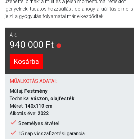
üzenettel bírnak: a múlt és a jelen momentumai reflexiót
igényelnek, tudatos hozzáállást, de ahogy a kiállítás címe is
jelzi, a gyógyulás folyamatai már elkezdődtek.
ÁR:
940 000 Ft
Kosárba
MŰALKOTÁS ADATAI:
Műfaj:
Festmény
Technika:
vászon, olajfesték
Méret:
140x110 cm
Alkotás éve:
2022
Személyes átvétel
15 nap visszafizetési garancia