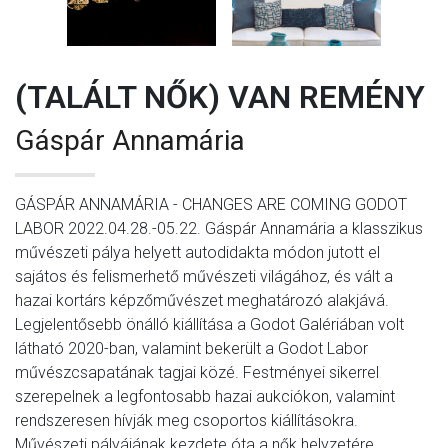
(TALÁLT NŐK) VAN REMÉNY
Gáspár Annamária
GÁSPÁR ANNAMÁRIA - CHANGES ARE COMING GODOT
LABOR 2022.04.28.-05.22. Gáspár Annamária a klasszikus
művészeti pálya helyett autodidakta módon jutott el
sajátos és felismerhető művészeti világához, és vált a
hazai kortárs képzőművészet meghatározó alakjává.
Legjelentősebb önálló kiállítása a Godot Galériában volt
látható 2020-ban, valamint bekerült a Godot Labor
művészcsapatának tagjai közé. Festményei sikerrel
szerepelnek a legfontosabb hazai aukciókon, valamint
rendszeresen hívják meg csoportos kiállításokra.
Művészeti pályájának kezdete óta a nők helyzetére