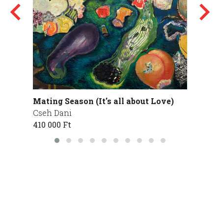
Mating Season (It's all about Love)
Interm
Cseh Dani
Cseh 
410 000 Ft
200 00