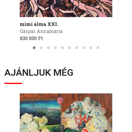
mimi álma XXI.
mimi 
Gáspár Annamária
Gáspá
830 000 Ft
340 00
AJÁNLJUK MÉG