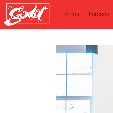
főoldal
keresés