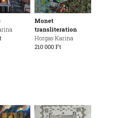
e
Monet
If I won
arina
transliteration
Horgas 
t
Horgas Karina
245 000 
210 000 Ft