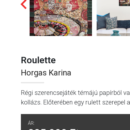
Roulette
Horgas Karina
Régi szerencsejáték témájú papírból val
kollázs. Előterében egy rulett szerepel
ÁR: