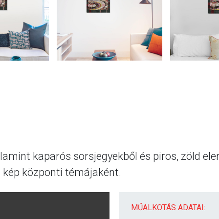
amint kaparós sorsjegyekből és piros, zöld elem
 a kép központi témájaként.
MŰALKOTÁS ADATAI: