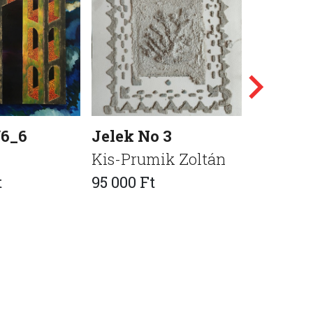
/6_6
Jelek No 3
Wrong 
i
Kis-Prumik Zoltán
WXXII-
t
95 000 Ft
KristofL
615 000 