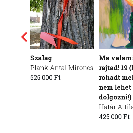
Szalag
Ma valami
Plank Antal Mirones
rajtad! 19 
525 000 Ft
rohadt me
nem lehet
dolgozni!)
Határ Attil
425 000 Ft