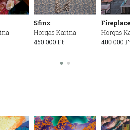
Sfinx
Fireplac
ina
Horgas Karina
Horgas K
450 000 Ft
400 000 F