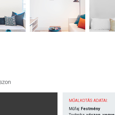
ászon
MŰALKOTÁS ADATAI:
Műfaj:
Festmény
Technika:
vászon, vegye