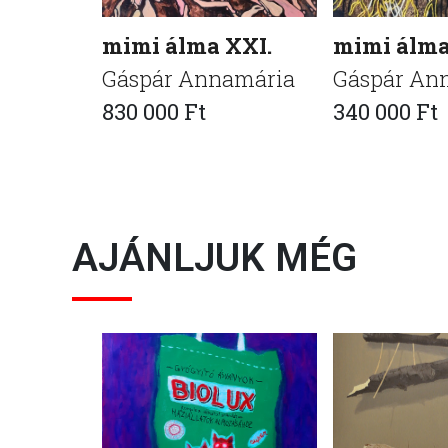
mimi álma XXI.
mimi álma
Gáspár Annamária
Gáspár An
830 000 Ft
340 000 Ft
AJÁNLJUK MÉG