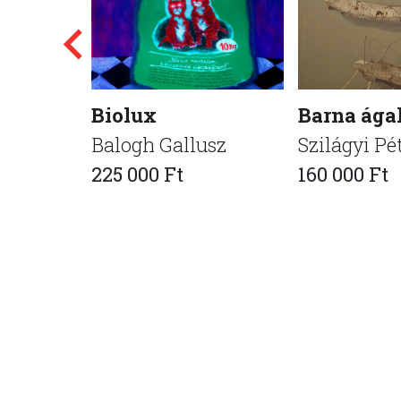
Biolux
Barna ága
Balogh Gallusz
Szilágyi Pé
225 000 Ft
160 000 Ft