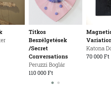
k
Titkos
Magneti
ter
Beszélgetések
Variation
/Secret
Katona Dó
Conversations
70 000 Ft
Peruzzi Boglár
110 000 Ft