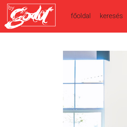
főoldal
keresés