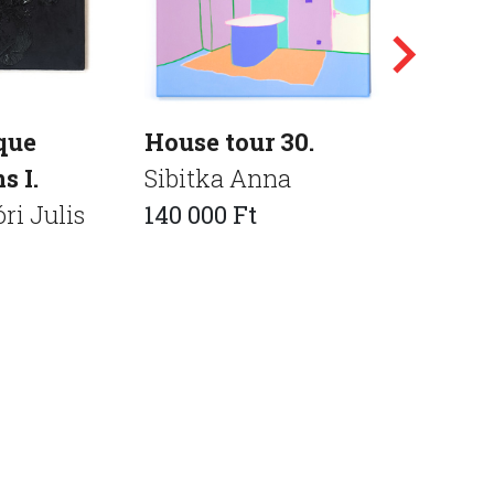
que
House tour 30.
No24 Wr
s I.
Sibitka Anna
Empty 
ri Julis
140 000 Ft
Bratisl
KristofL
220 000 