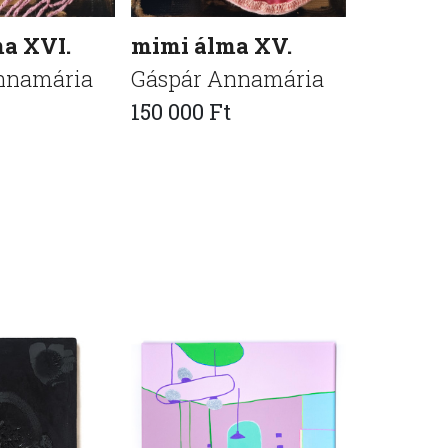
a XVI.
mimi álma XV.
mimi ál
nnamária
Gáspár Annamária
Gáspár 
150 000 Ft
150 000 