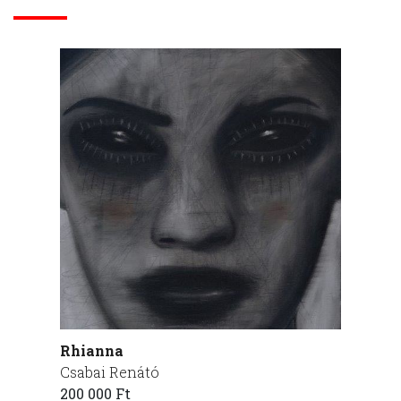
Rhianna
David
Csabai Renátó
Csabai
200 000 Ft
195 00