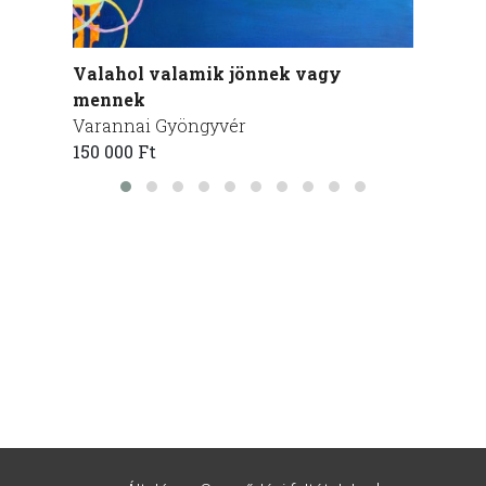
Valahol valamik jönnek vagy
Cím n
mennek
Cseh 
Varannai Gyöngyvér
270 00
150 000 Ft