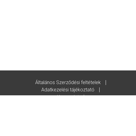
Általános Szerződési feltételek
Adatkezelési tájékoztató
Kapcsolat
Godot-ajándékutalvány feltételek