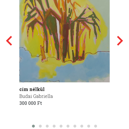
cím nélkül
Tavas
Budai Gabriella
Süttő 
300 000 Ft
250 00