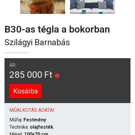
B30-as tégla a bokorban
Szilágyi Barnabás
ÁR:
285 000 Ft
Kosárba
MŰALKOTÁS ADATAI:
Műfaj:
Festmény
Technika:
olajfesték
Méret:
100x70 cm