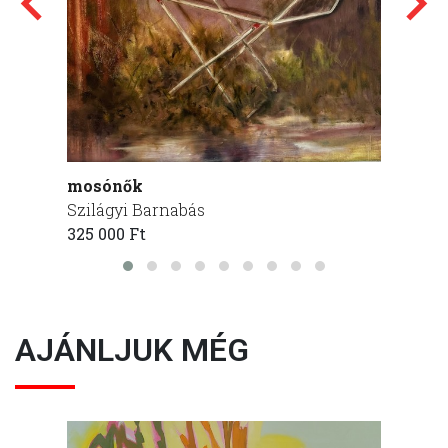
mosónők
sárba
Szilágyi Barnabás
Szilág
325 000 Ft
320 00
AJÁNLJUK MÉG