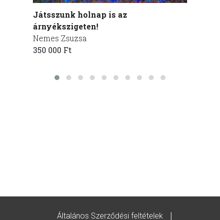
Játsszunk holnap is az
Corpu
árnyékszigeten!
Milota
Nemes Zsuzsa
170 00
350 000 Ft
Általános Szerződési feltételek