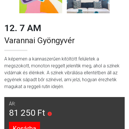
12. 7 AM
Varannai Gyöngyvér
A képemen a kannaszerűen kitöltött felületek a
megszokott, monoton reggelt jelenítik meg, ahol a színek
vidámak és élénkek. A színek vibrálása ellentétben áll az
egyének sápadt bőr színével, ami jelzi, hogyan érezhetik
magukat a reggeli rutin idején.
ÁR:
81 250 Ft
Kosárba