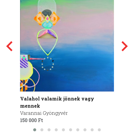
Valahol valamik jönnek vagy
Bambi
mennek
Varan
Varannai Gyöngyvér
120 00
150 000 Ft