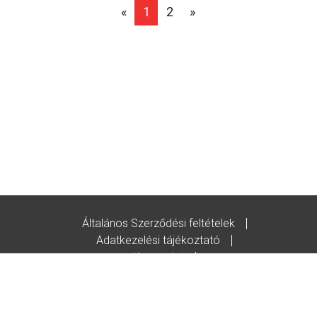
«
1
2
»
Általános Szerződési feltételek
Adatkezelési tájékoztató
Kapcsolat
Godot-ajándékutalvány feltételek