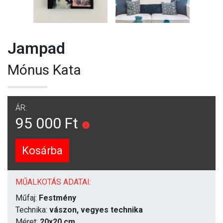
Jampad
Mónus Kata
ÁR:
95 000 Ft
Kosárba
MŰALKOTÁS ADATAI:
Műfaj:
Festmény
Technika:
vászon, vegyes technika
Méret:
20x20 cm