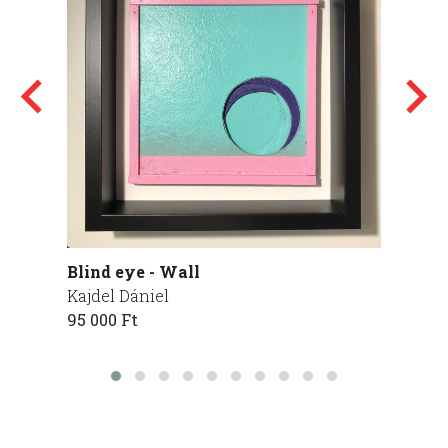
Blind eye - Wall
Arany
Kajdel Dániel
Balogh
95 000 Ft
195 00