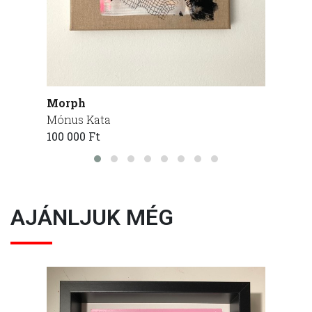
Morph
Fragm
Mónus Kata
Mónus
100 000 Ft
110 00
AJÁNLJUK MÉG