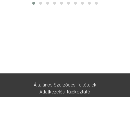
Általános Szerződési feltételek
Adatkezelési tájékoztató
Kapcsolat
Godot-ajándékutalvány feltételek