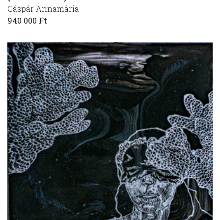
Gáspár Annamária
940 000 Ft