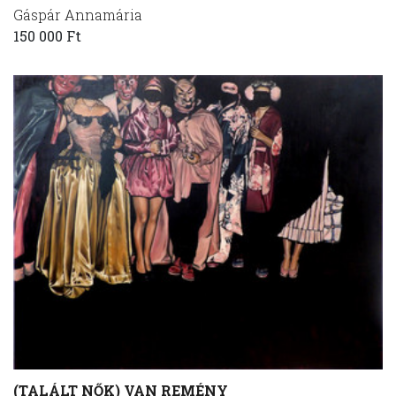
Gáspár Annamária
150 000 Ft
(TALÁLT NŐK) VAN REMÉNY