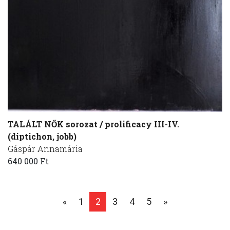
TALÁLT NŐK sorozat / prolificacy III-IV.
(diptichon, jobb)
Gáspár Annamária
640 000 Ft
«
1
2
3
4
5
»