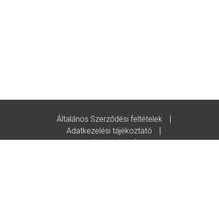
Általános Szerződési feltételek
Adatkezelési tájékoztató
Kapcsolat
Godot-ajándékutalvány feltételek
© Copyright/2020