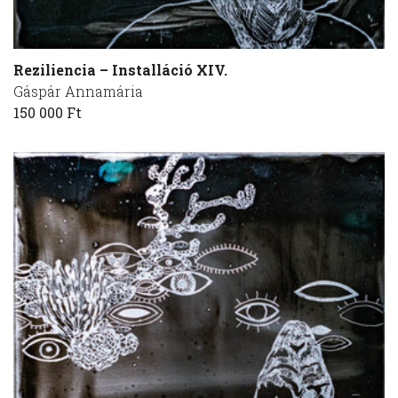
Reziliencia – Installáció XIV.
Gáspár Annamária
150 000 Ft