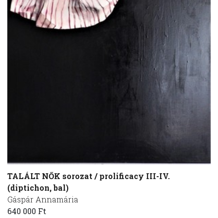
TALÁLT NŐK sorozat / prolificacy III-IV.
(diptichon, bal)
Gáspár Annamária
640 000 Ft