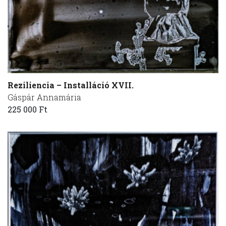
Reziliencia – Installáció XVII.
Gáspár Annamária
225 000 Ft