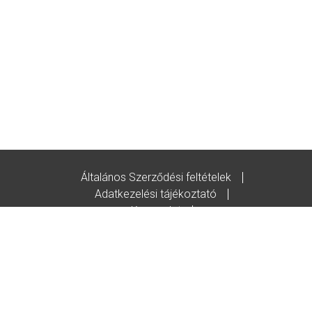
Általános Szerződési feltételek
Adatkezelési tájékoztató
Kapcsolat
Godot-ajándékutalvány feltételek
© Copyright/2020