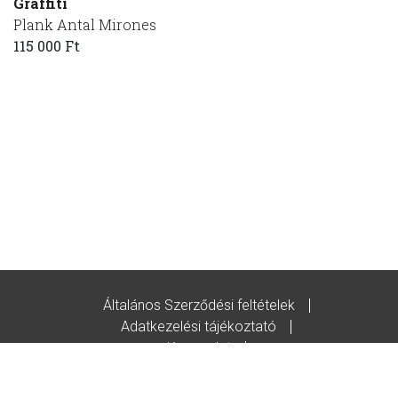
Graffiti
Plank Antal Mirones
115 000 Ft
Általános Szerződési feltételek
Adatkezelési tájékoztató
Kapcsolat
Godot-ajándékutalvány feltételek