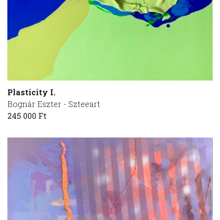
Plasticity I.
Bognár Eszter - Szteeart
245 000 Ft