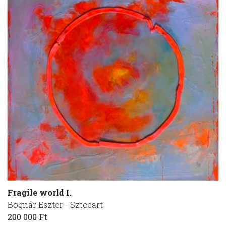
Fragile world I.
Bognár Eszter - Szteeart
200 000 Ft