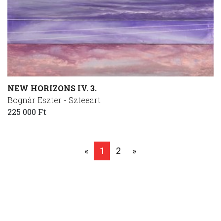
NEW HORIZONS IV. 3.
Bognár Eszter - Szteeart
225 000 Ft
«
1
2
»