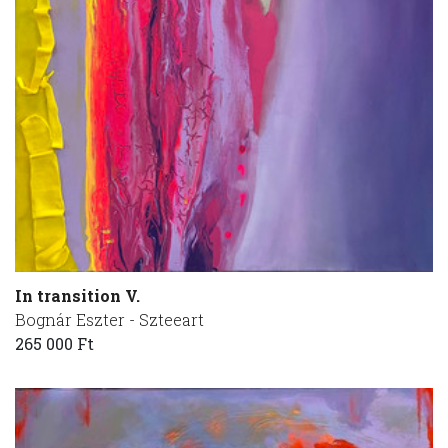
In transition V.
Bognár Eszter - Szteeart
265 000 Ft