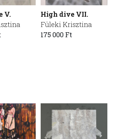
e V.
High dive VII.
High di
isztina
Füleki Krisztina
Füleki K
t
175 000 Ft
225 000 