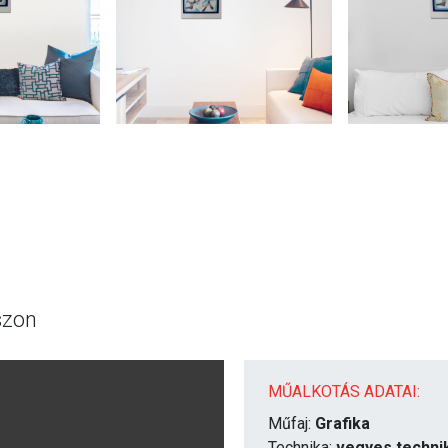
szon
MŰALKOTÁS ADATAI:
Műfaj:
Grafika
Technika:
vegyes techni