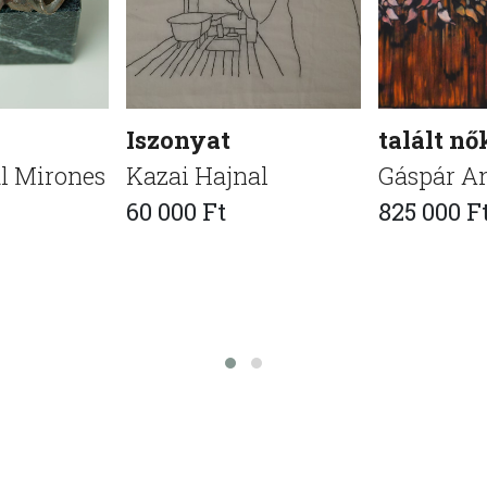
Iszonyat
talált nő
l Mirones
Kazai Hajnal
Gáspár A
60 000 Ft
825 000 F