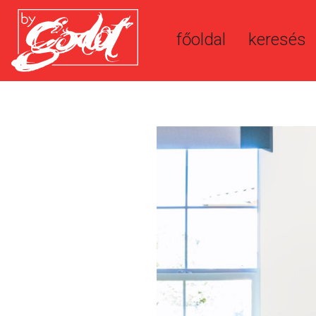
főoldal
keresés