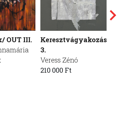
k/ OUT III.
Keresztvágyakozások
"T"
nnamária
3.
Váradi V
t
Veress Zénó
150 000 
210 000 Ft