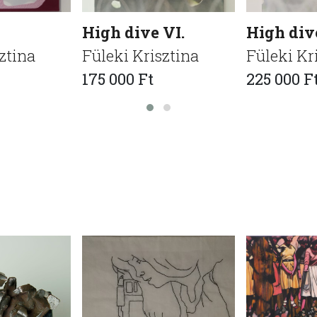
High dive VI.
High div
ztina
Füleki Krisztina
Füleki Kr
175 000 Ft
225 000 F