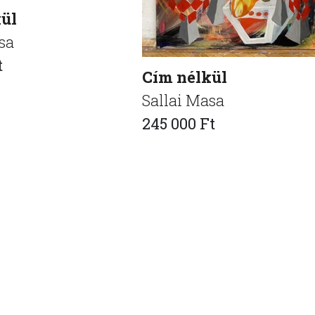
ül
sa
t
Cím nélkül
Sallai Masa
245 000 Ft