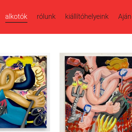
alkotók
rólunk
kiállítóhelyeink
Aján