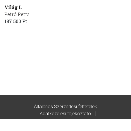
Világ I.
Petró Petra
187 500 Ft
Általános Szerződési feltételek
Adatkezelési tájékoztató
Kapcsolat
Godot-ajándékutalvány feltételek