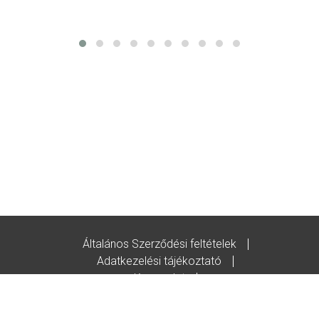
Általános Szerződési feltételek
Adatkezelési tájékoztató
Kapcsolat
Godot-ajándékutalvány feltételek