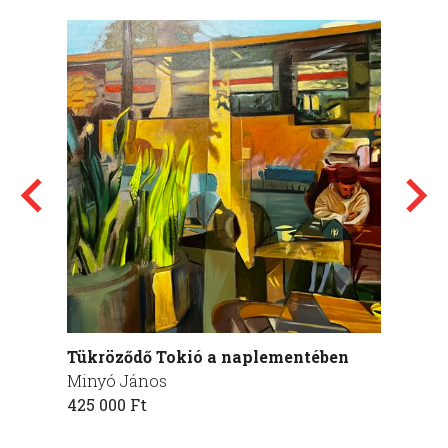
Tükröződő Tokió a naplementében
Szoba
Minyó János
Kis-Pr
425 000 Ft
115 00