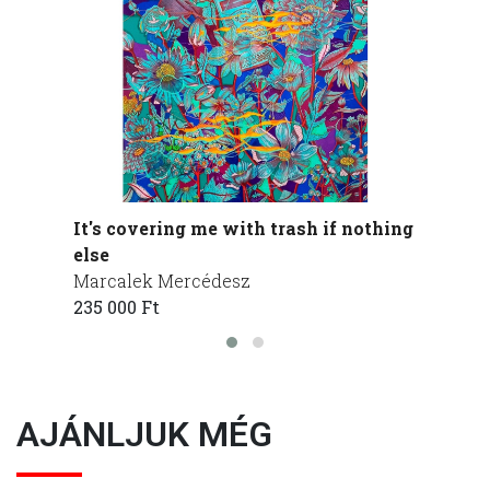
It's covering me with trash if nothing
Zsoln
else
Marca
Marcalek Mercédesz
412 50
235 000 Ft
AJÁNLJUK MÉG