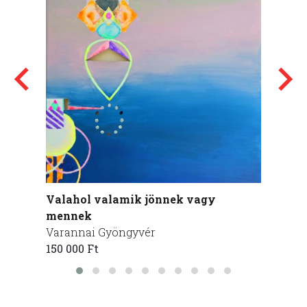
Valahol valamik jönnek vagy
Bambi
mennek
Varan
Varannai Gyöngyvér
120 00
150 000 Ft