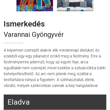
Ismerkedés
Varannai Gyöngyvér
A képemen szereplő alakok élik mindennapi életüket, és
ezekből egy-egy pillanatot örökít meg a festmény. Erre a
festményemre jellemző, hogy az egyén feje, arca
egyáltalán nem szerepel, mivel ezekbe a szituációkba bárki
behelyettesíthető. Az arc nem jelenik meg, ezáltal a
testtartásra irányul a figyelem. A színhasználat, élénk,
vibráló, melyek szinkronban vannak a kép hangulatával.
Eladva