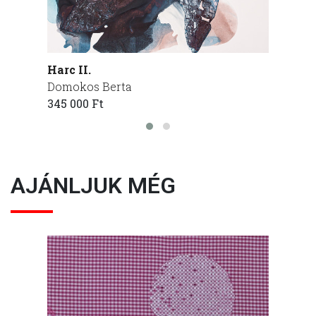
Harc II.
Közel
Domokos Berta
Domok
345 000 Ft
575 00
AJÁNLJUK MÉG