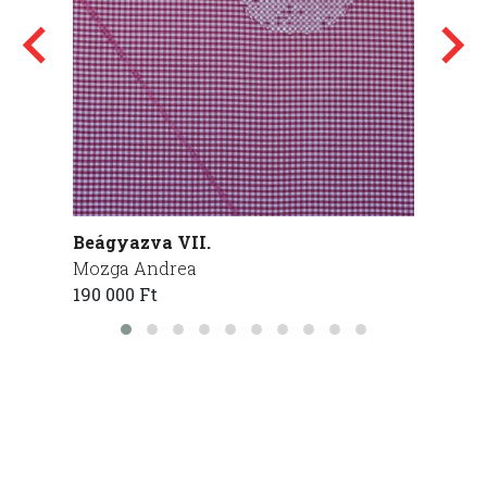
Beágyazva VII.
Hétkö
Mozga Andrea
Zsuzs
190 000 Ft
85 000