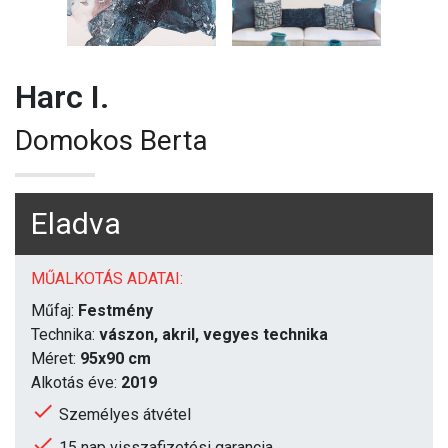
Harc I.
Domokos Berta
Eladva
MŰALKOTÁS ADATAI:
Műfaj:
Festmény
Technika:
vászon, akril, vegyes technika
Méret:
95x90 cm
Alkotás éve:
2019
Személyes átvétel
15 nap visszafizetési garancia